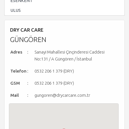
ESENKENT
ULUS
DRY CAR CARE
GÜNGÖREN
:
Adres
Sanayi Mahallesi Çinçinderesi Caddesi
No:131 / A Güngören / İstanbul
:
Telefon
0532 206 1 379 (DRY)
:
GSM
0532 206 1 379 (DRY)
:
Mail
gungoren@drycarcare.com.tr