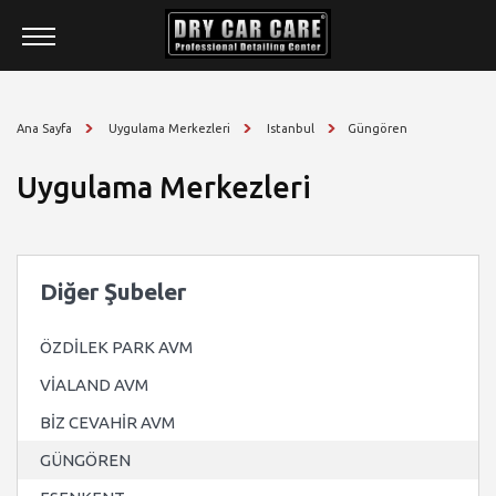
HAKKIMIZDA
ÜRÜNLER
Ana Sayfa
Uygulama Merkezleri
Istanbul
Güngören
HİZMETLER
Uygulama Merkezleri
BAYİLİK
UYGULAMA MERKEZLERİ
BLOG
Diğer Şubeler
İLETİŞİM
ÖZDİLEK PARK AVM
VİALAND AVM
BİZ CEVAHİR AVM
GÜNGÖREN