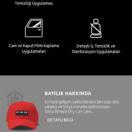
Temizliği Uygulaması
Cam ve Kaput Filmi Kaplama
Detaylı İç Temizlik ve
Uygulamaları
Sterilizasyon Uygulamaları
BAYİLİK HAKKINDA
En hızlı gelişen sektörlerden biri olan oto
yıkama ve boya koruma sektörünün
öncü firması Dry Car Care...
DETAYLI BİLGİ