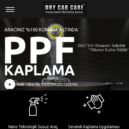
HAKKIMIZDA
ARACINIZ %100 KORUMA ALTINDA
ÜRÜNLER
HİZMETLER
BAYİLİK
UYGULAMA MERKEZLERİ
BLOG
İLETİŞİM
YENİ TANITIM VİDEOMUZU İZLEYİN
Previous
Nex
Nano Teknolojik Susuz Araç
Seramik Kaplama Uygulaması